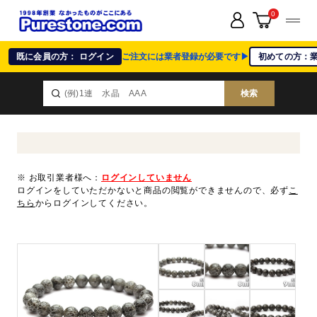
0
既に会員の方： ログイン
ご注文には業者登録が必要です▶
初めての方：
検索
※ お取引業者様へ：
ログインしていません
ログインをしていただかないと商品の閲覧ができませんので、必ず
こ
ちら
からログインしてください。